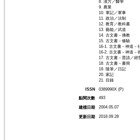
8. 漢方／醫學
9. 農業
10. 軍記／軍事
11. 政治／法制
12. 教育／教科書
13. 藝能／武道
14. 古文書－佛教
15. 古文書－修驗
16-1. 古文書－神道
16-2. 古文書－神道
17. 古文書－普請／經
18. 古文書－書簡
19. 隨筆／日記
20. 家記
21. 目錄
ISSN
0389990X (P)
493
點閱次數
2004.05.07
建檔日期
2018.09.28
更新日期