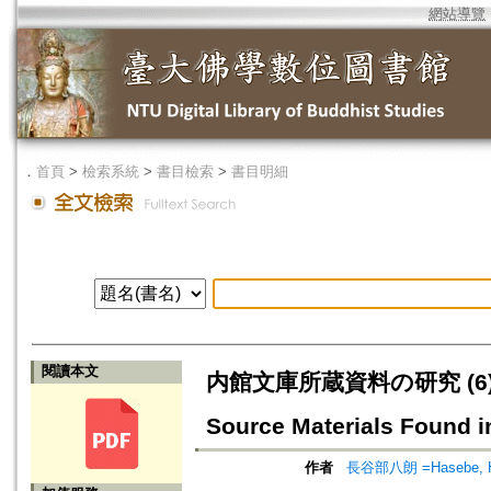
網站導覽
．
首頁
>
檢索系統
>
書目檢索
>
書目明細
閱讀本文
内館文庫所蔵資料の研究 (6) －
Source Materials Found in
作者
長谷部八朗 =Hasebe, H