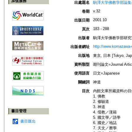
加值服務
出處題名
駒澤大学佛教学部論集=Jou
v.32
卷期
2001.10
出版日期
183 - 288
頁次
出版者
駒澤大学佛教学部研究
http://www.komazawa-
出版者網址
出版地
東京, 日本 [Tokyo, Jap
資料類型
期刊論文=Journal Artic
使用語言
日文=Japanese
關鍵詞
神道
目次
內館文庫所藏資料の目
1. 佛教
2. 修驗道
3. 神道
書目管理
4. 儒教／漢籍
5. 國文學／語學
書目匯出
6. 國史／地誌
7. 天文／曆學