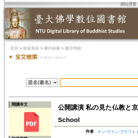
網站導覽
．
首頁
>
檢索系統
>
書目檢索
>
書目明細
閱讀本文
公開講演 私の見た仏教と京都学派=P
School
作者
ヤン‧ヴァン‧ブラフト (著)=V