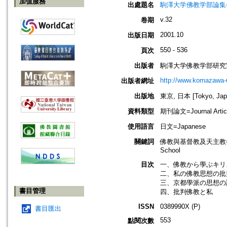
加值服務
出處題名
駒澤大学佛教学部論集=Jou
v.32
卷期
2001.10
出版日期
550 - 536
頁次
出版者
駒澤大学佛教学部研究
http://www.komazawa-
出版者網址
出版地
東京, 日本 [Tokyo, Jap
資料類型
期刊論文=Journal Artic
使用語言
日文=Japanese
關鍵詞
佛教與基督教及天主教=Buddhi
School
目次
一、佛教から學ぶキリ
二、私の佛教思想の批
三、京都學派の思想の
書目管理
四、批判佛教と私
ISSN
0389990X (P)
書目匯出
553
點閱次數