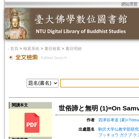
網站導覽
．
首頁
>
檢索系統
>
書目檢索
>
書目明細
閱讀本文
世俗諦と無明 (1)=On Samvrti
作者
四津谷孝道 (著)=Yotsuya
出處題名
駒沢大学仏教学部研究紀要=Jou
ブッキョウ ガクブ ケ