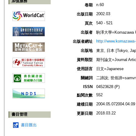
加值服務
n.60
卷期
2002.03
出版日期
540 - 521
頁次
出版者
駒澤大學=Komazawa Un
http://www.komazawa-u
出版者網址
出版地
東京, 日本 [Tokyo, Jap
資料類型
期刊論文=Journal Artic
使用語言
日文=Japanese
關鍵詞
二諦說; 世俗諦=samvrti-s
ISSN
04523628 (P)
552
點閱次數
2004.05.072004.04.09
建檔日期
2018.03.22
更新日期
書目管理
書目匯出