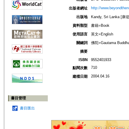
http://www.beyondthen
出版者網址
出版地
Kandy, Sri Lanka [
資料類型
書籍=Book
使用語言
英文=English
關鍵詞
佛陀=Gautama Buddha;
摘要
ISBN
9552401933
710
點閱次數
2004.04.16
建檔日期
書目管理
書目匯出