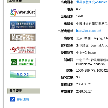
加值服務
出處題名
世界宗教研究=Studies in 
n.2
卷期
1998
出版日期
出版者
中國社會科學院世界宗
http://iwr.cass.cn/
出版者網址
出版地
北京, 中國 [Beijing, Ch
資料類型
期刊論文=Journal Artic
使用語言
中文=Chinese
關鍵詞
一念三千; 妙法蓮華經=法華經=
Buddhism=Tendaishu
ISSN
10004289 (P); 1000428
935
點閱次數
2004.05.21
建檔日期
書目管理
2019.09.17
更新日期
書目匯出