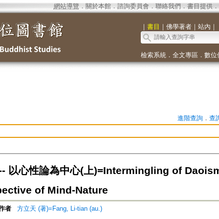
網站導覽
．
關於本館
．
諮詢委員會
．
聯絡我們
．
書目提供
．
｜
書目
｜
佛學著者
｜
站內
｜
檢索系統
．
全文專區
．
數位
進階查詢
．
查
 以心性論為中心(上)=Intermingling of Daoism 
pective of Mind-Nature
作者
方立天 (著)=Fang, Li-tian (au.)