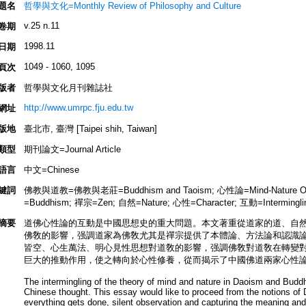
題名
哲學與文化=Monthly Review of Philosophy and Culture
v.25 n.11
卷期
1998.11
日期
1049 - 1060, 1095
頁次
版者
哲學與文化月刊雜誌社
http://www.umrpc.fju.edu.tw
網址
版地
臺北市, 臺灣 [Taipei shih, Taiwan]
類型
期刊論文=Journal Article
語言
中文=Chinese
鍵詞
佛教與道教=佛教與老莊=Buddhism and Taoism; 心性論=Mind-Nature Ont
=Buddhism; 禪宗=Zen; 自然=Nature; 心性=Character; 互動=Intermingli
摘要
道佛心性論的互動是中國思想史的重大問題。本文著重從道家的道、自
佛敎的影響，强調道家為佛敎尤其是禪宗提供了本體論、方法論和認識
皆空、心生萬法、明心見性思想對道敎的影響，强調佛敎對道敎在轉變
巨大的推動作用，使之轉向於心性修養，從而揭示了中國佛道兩家心性
The intermingling of the theory of mind and nature in Daoism and Buddhi
Chinese thought. This essay would like to proceed from the notions of 
everything gets done, silent observation and capturing the meaning and 