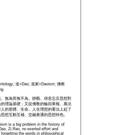
ology; 道=Dao; 道家=Daoism; 佛教
ng
然、無為而無不為、靜觀、得意忘言思想對
論的理論基礎；又從佛敎的輪回果報、萬法
對人的形體、生命、人生理想的看法上起了
論思想互動互補、交融會通的思想特色。
sm is a big problem in the history of
Dao, Zi Ran, no exerted effort and
forgetting the words in philosophical