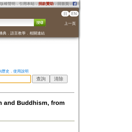
版權聲明
．
引用本站
．
捐款贊助
．
回首頁
．
日
EN
上一頁
佛典
．
語言教學
．
相關連結
詢歷史
．
使用說明
and Buddhism, from