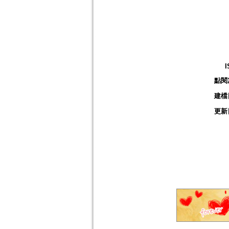
I
點閱
建檔
更新