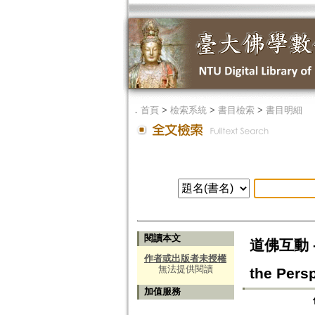
．
首頁
>
檢索系統
>
書目檢索
>
書目明細
閱讀本文
道佛互動 --
作者或出版者未授權
無法提供閱讀
the Pers
加值服務