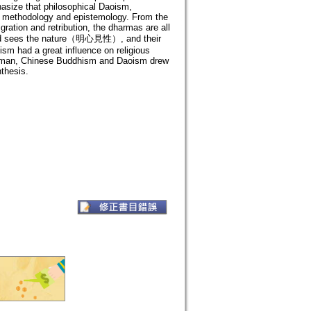
asize that philosophical Daoism,
y, methodology and epistemology. From the
gration and retribution, the dharmas are all
mind sees the nature（明心見性）, and their
ism had a great influence on religious
e of man, Chinese Buddhism and Daoism drew
thesis.