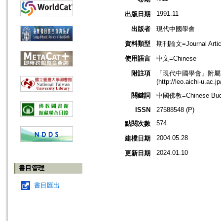
1991.11
出版日期
出版者
現代中國學會
資料類型
期刊論文=Journal Artic
使用語言
中文=Chinese
附註項
「現代中國學會」附屬於愛知大學
(http://leo.aichi-u.ac.j
關鍵詞
中國佛教=Chinese Bud
ISSN
27588548 (P)
574
點閱次數
2004.05.28
建檔日期
2024.01.10
更新日期
書目管理
書目匯出