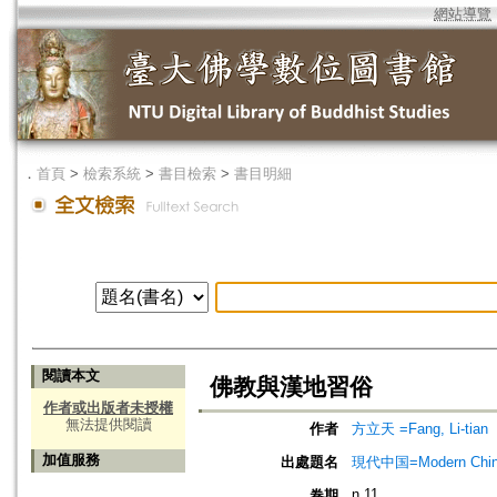
網站導覽
．
首頁
>
檢索系統
>
書目檢索
>
書目明細
閱讀本文
佛教與漢地習俗
作者或出版者未授權
無法提供閱讀
作者
方立天 =Fang, Li-tian
加值服務
出處題名
現代中国=Modern Chi
n.11
卷期