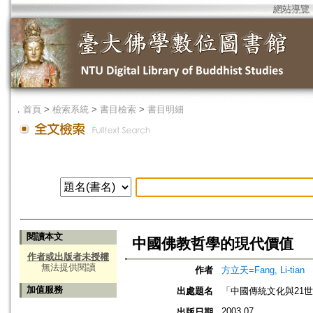
網站導覽
．
首頁
>
檢索系統
>
書目檢索
>
書目明細
閱讀本文
中國佛教哲學的現代價值
作者或出版者未授權
無法提供閱讀
作者
方立天=Fang, Li-tian
加值服務
出處題名
「中國傳統文化與21
2003.07
出版日期