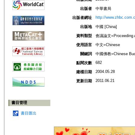
出版者
中華書局
http://www.zhbc.com.c
出版者網址
出版地
中國 [China]
資料類型
會議論文=Proceeding Ar
使用語言
中文=Chinese
關鍵詞
中國佛教=Chinese Buddh
682
點閱次數
2004.05.28
建檔日期
2011.06.21
更新日期
書目管理
書目匯出