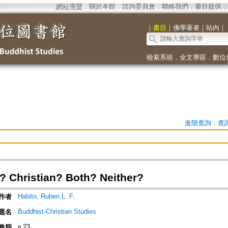
網站導覽
．
關於本館
．
諮詢委員會
．
聯絡我們
．
書目提供
．
｜
書目
｜
佛學著者
｜
站內
｜
檢索系統
．
全文專區
．
數位
進階查詢
．
查
? Christian? Both? Neither?
Habito, Ruben L. F.
作者
Buddhist-Christian Studies
題名
v.23
卷期