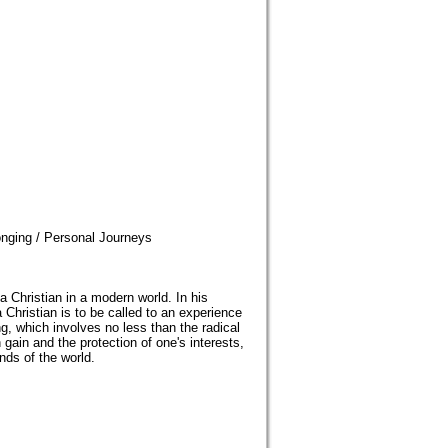
onging / Personal Journeys
a Christian in a modern world. In his
 Christian is to be called to an experience
g, which involves no less than the radical
gain and the protection of one's interests,
unds of the world.