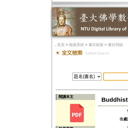
．
首頁
>
檢索系統
>
書目檢索
>
書目明細
閱讀本文
Buddhist
出處