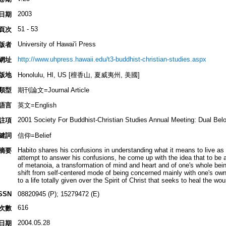
2003
日期
51 - 53
頁次
University of Hawai'i Press
版者
http://www.uhpress.hawaii.edu/t3-buddhist-christian-studies.aspx
網址
版地
Honolulu, HI, US [檀香山, 夏威夷州, 美國]
類型
期刊論文=Journal Article
語言
英文=English
2001 Society For Buddhist-Christian Studies Annual Meeting: Dual Bel
註項
鍵詞
信仰=Belief
Habito shares his confusions in understanding what it means to live as 
摘要
attempt to answer his confusions, he come up with the idea that to be a
of metanoia, a transformation of mind and heart and of one's whole bein
shift from self-centered mode of being concerned mainly with one's own 
to a life totally given over the Spirit of Christ that seeks to heal the wo
SSN
08820945 (P); 15279472 (E)
616
次數
2004.05.28
日期