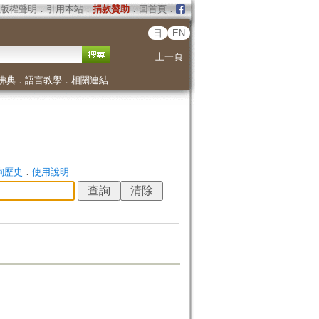
版權聲明
．
引用本站
．
捐款贊助
．
回首頁
．
日
EN
上一頁
佛典
．
語言教學
．
相關連結
詢歷史
．
使用說明