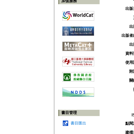
加值服務
出版
出
出版者
出
資料
使用
附
關
書目管理
I
書目匯出
點閱
建檔