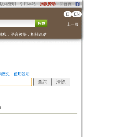
版權聲明
．
引用本站
．
捐款贊助
．
回首頁
．
日
EN
上一頁
佛典
．
語言教學
．
相關連結
詢歷史
．
使用說明
n