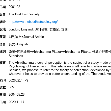
2001.02
日期
The Buddhist Society
版者
http://www.thebuddhistsociety.org/
網址
版地
London, England, UK [倫敦, 英格蘭, 英國]
類型
期刊論文=Journal Article
語言
英文=English
鍵詞
論藏=阿毘達磨=Abhidhamma Pitaka=Abhidharma Pitaka; 佛教心理學=Bud
Skandhas
The Abhidhamma theory of perception is the subject of a study made b
摘要
Psychology of Perception. In this article we shall refer to it where ne
Besides, we propose to refer to the theory of perception, developed by
wherever it helps to provide a better understanding of the Theravada ver
SSN
00263214 (P)
685
次數
2004.05.28
日期
2020.11.17
日期