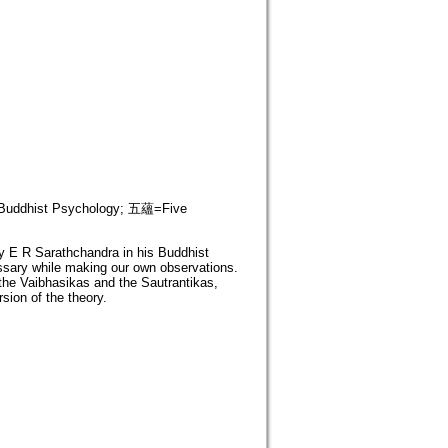
dhist Psychology; 五蘊=Five
y E R Sarathchandra in his Buddhist
cessary while making our own observations.
 the Vaibhasikas and the Sautrantikas,
sion of the theory.