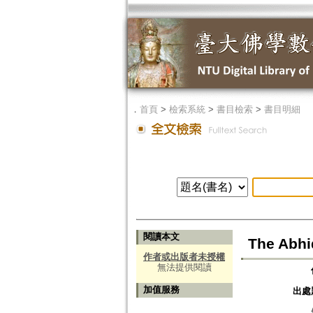
．
首頁
>
檢索系統
>
書目檢索
>
書目明細
閱讀本文
The Abhi
作者或出版者未授權
無法提供閱讀
加值服務
出處