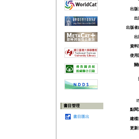
出版
出
出版者
出
資料
使用
關
I
書目管理
點閱
書目匯出
建檔
更新