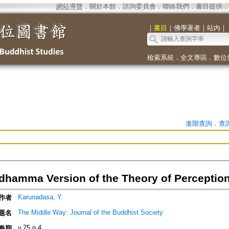
網站導覽
．
關於本館
．
諮詢委員會
．
聯絡我們
．
書目提供
．
｜
書目
｜
佛學著者
｜
站內
｜
檢索系統
．
全文專區
．
數位
進階查詢
．
查
dhamma Version of the Theory of Perceptio
Karunadasa, Y.
作者
The Middle Way: Journal of the Buddhist Society
題名
v.75 n.4
卷期