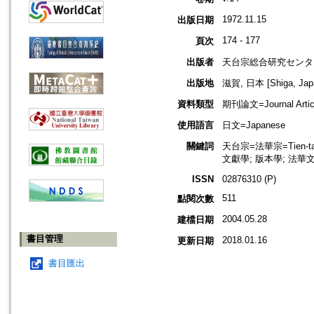
1972.11.15
出版日期
174 - 177
頁次
出版者
天台宗総合研究センタ
出版地
滋賀, 日本 [Shiga, Jap
資料類型
期刊論文=Journal Artic
使用語言
日文=Japanese
關鍵詞
天台宗=法華宗=Tien-tai 
文獻學; 版本學; 法華
ISSN
02876310 (P)
511
點閱次數
2004.05.28
建檔日期
書目管理
2018.01.16
更新日期
書目匯出