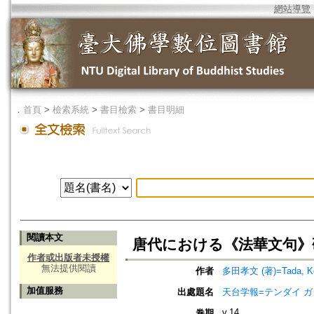
網站導覽
．
首頁
>
檢索系統
>
書目檢索
>
書目明細
閱讀本文
唐代における《法華文句》
作者或出版者未授權
無法提供閱讀
作者
多田孝文 (著)=Tada, Kob
加值服務
出處題名
天台学報=テンダイ ガクホウ=J
v.14
卷期