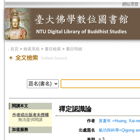
網站導覽
．
首頁
>
檢索系統
>
書目檢索
>
書目明細
閱讀本文
禪定認識論
作者或出版者未授權
無法提供閱讀
作者
黃夏年 =Huang, Xai-ne
加值服務
出處題名
氣功與科學=Qigong and
n.3
卷期