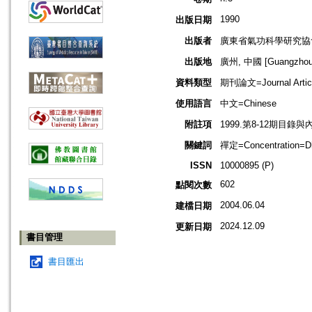
1990
出版日期
出版者
廣東省氣功科學研究協
出版地
廣州, 中國 [Guangzhou,
資料類型
期刊論文=Journal Artic
使用語言
中文=Chinese
附註項
1999.第8-12期目錄與內容見h
關鍵詞
禪定=Concentration=D
ISSN
10000895 (P)
602
點閱次數
2004.06.04
建檔日期
2024.12.09
更新日期
書目管理
書目匯出