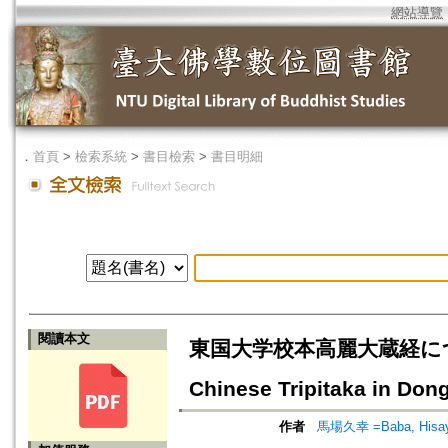
網站導覽
．
首頁
>
檢索系統
>
書目檢索
>
書目明細
閱讀本文
東国大学校本高麗大蔵経について
Chinese Tripitaka in Don
作者
馬場久幸 =Baba, Hisay