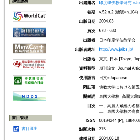
加值服務
出處題名
印度學佛教學研究 =Journal 
卷期
v.52 n.2 (總號=n.104)
2004.03
出版日期
678 - 680
頁次
出版者
日本印度学仏教学会
http://www.jaibs.jp/
出版者網址
出版地
東京, 日本 [Tokyo, Jap
資料類型
期刊論文=Journal Artic
使用語言
日文=Japanese
附註項
佛教大学における第五
關鍵詞
東國大學校; 高麗大藏經の
目次
一、高麗大藏經の名稱
二、東國大學校の高廣
書目管理
ISSN
00194344 (P); 1884005
書目匯出
375
點閱次數
2004.06.18
建檔日期