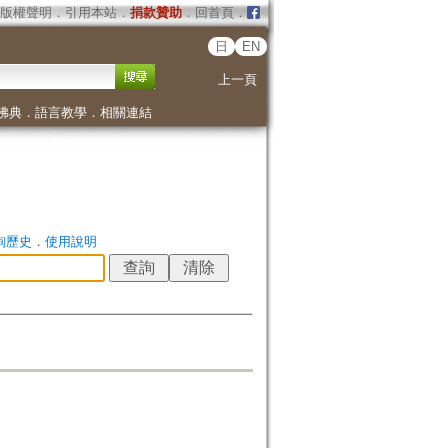
版權聲明
．
引用本站
．
捐款贊助
．
回首頁
．
日
EN
上一頁
佛典
．
語言教學
．
相關連結
詢歷史
．
使用說明