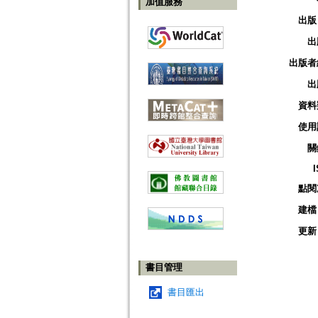
加值服務
出版
出
出版者
出
資料
使用
關
點閱
建檔
更新
書目管理
書目匯出