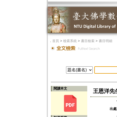
．
首頁
>
檢索系統
>
書目檢索
>
書目明細
閱讀本文
王恩洋先
出處