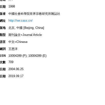
1998
日期
版者
中國社會科學院世界宗教研究所雜誌社
http://iwr.cass.cn/
網址
版地
北京, 中國 [Beijing, China]
類型
期刊論文=Journal Article
語言
中文=Chinese
鍵詞
王恩洋
ISSN
10004289 (P); 10004289 (E)
709
次數
2004.06.25
日期
2019.09.17
日期