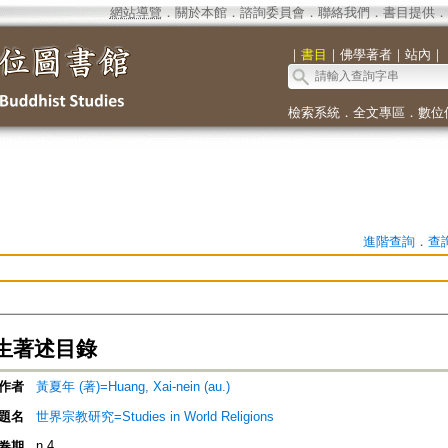
網站導覽
．
關於本館
．
諮詢委員會
．
聯絡我們
．
書目提供
．
｜
書目
｜
佛學著者
｜
站內
｜
檢索系統
．
全文專區
．
數位
進階查詢
．
查
生著述目錄
作者
黃夏年 (著)=Huang, Xai-nein (au.)
題名
世界宗教研究=Studies in World Religions
n.4
卷期