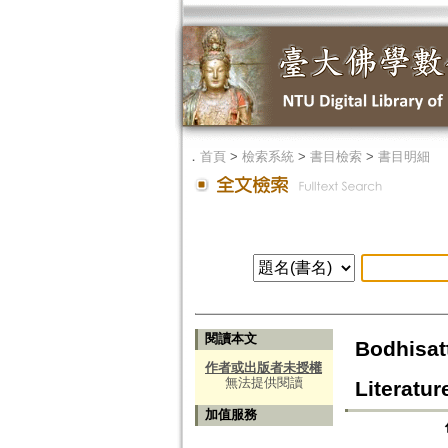
．
首頁
>
檢索系統
>
書目檢索
>
書目明細
閱讀本文
Bodhisatt
作者或出版者未授權
無法提供閱讀
Literatur
加值服務