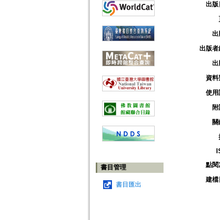
出版
出
出版者
出
資料
使用
附
關
I
點閱
書目管理
建檔
書目匯出