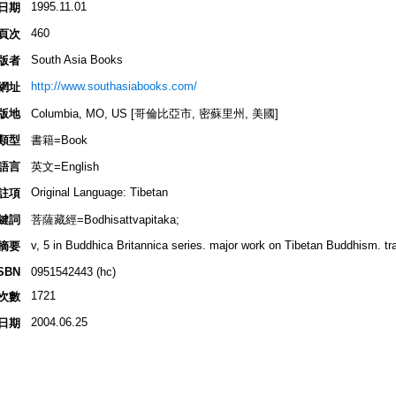
1995.11.01
日期
460
頁次
South Asia Books
版者
http://www.southasiabooks.com/
網址
版地
Columbia, MO, US [哥倫比亞市, 密蘇里州, 美國]
類型
書籍=Book
語言
英文=English
Original Language: Tibetan
註項
鍵詞
菩薩藏經=Bodhisattvapitaka;
v, 5 in Buddhica Britannica series. major work on Tibetan Buddhism. tran
摘要
SBN
0951542443 (hc)
1721
次數
2004.06.25
日期