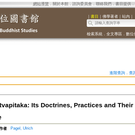
網站導覽
．
關於本館
．
諮詢委員會
．
聯絡我們
．
書目提供
．
｜
書目
｜
佛學著者
｜
站內
｜
檢索系統
．
全文專區
．
數位
進階查詢
．
查
vapitaka: Its Doctrines, Practices and Thei
e
Pagel, Ulrich
作者