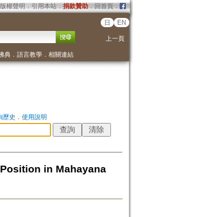
版權聲明
．
引用本站
．
捐款贊助
．
回首頁
．
日
EN
上一頁
佛典
．
語言教學
．
相關連結
詢歷史
．
使用說明
r Position in Mahayana