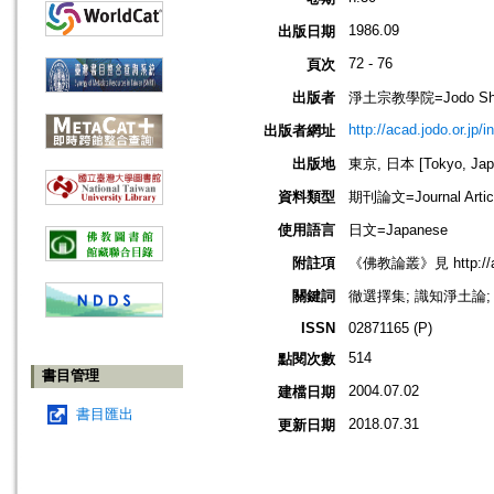
1986.09
出版日期
72 - 76
頁次
出版者
淨土宗教學院=Jodo Shu B
http://acad.jodo.or.jp/
出版者網址
出版地
東京, 日本 [Tokyo, Jap
資料類型
期刊論文=Journal Artic
使用語言
日文=Japanese
附註項
《佛教論叢》見 http://acad
關鍵詞
徹選擇集; 識知淨土論; 淨土宗
ISSN
02871165 (P)
514
點閱次數
書目管理
2004.07.02
建檔日期
書目匯出
2018.07.31
更新日期