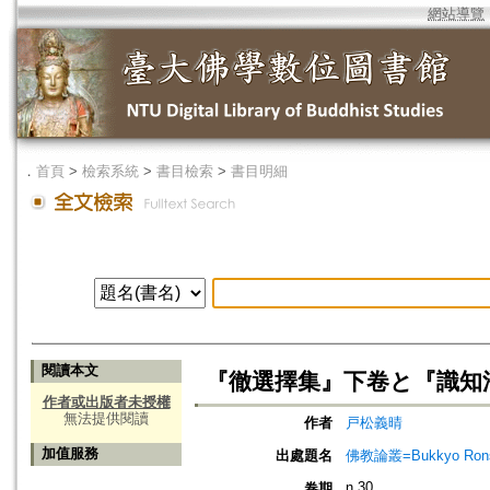
網站導覽
．
首頁
>
檢索系統
>
書目檢索
>
書目明細
閱讀本文
『徹選擇集』下卷と『識知
作者或出版者未授權
無法提供閱讀
作者
戸松義晴
加值服務
出處題名
佛教論叢=Bukkyo Rons
n.30
卷期