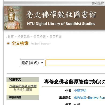
網站導覽
．
首頁
>
檢索系統
>
書目檢索
>
書目明細
閱讀本文
專修念佛者藤原隆信(戒心)
作者或出版者未授權
無法提供閱讀
作者
中野正明
加值服務
出處題名
佛教論叢=Bukkyo Rons
n.26
卷期