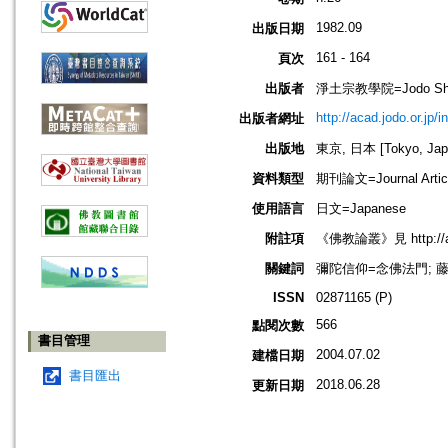
1982.09
出版日期
161 - 164
頁次
出版者
淨土宗教學院=Jodo Shu B
http://acad.jodo.or.jp/
出版者網址
出版地
東京, 日本 [Tokyo, Jap
資料類型
期刊論文=Journal Artic
使用語言
日文=Japanese
附註項
《佛教論叢》見 http://acad
關鍵詞
彌陀信仰=念佛法門; 
ISSN
02871165 (P)
566
點閱次數
書目管理
2004.07.02
建檔日期
書目匯出
2018.06.28
更新日期