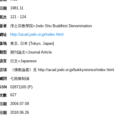
1981.11
日期
121 - 124
頁次
版者
淨土宗教學院=Jodo Shu Buddhist Denomination
http://acad.jodo.or.jp/index.html
網址
版地
東京, 日本 [Tokyo, Japan]
類型
期刊論文=Journal Article
語言
日文=Japanese
註項
《佛教論叢》見 http://acad.jodo.or.jp/bukkyoronso/index.html
鍵詞
七箇條制誡
SSN
02871165 (P)
627
次數
2004.07.09
日期
2018.06.26
日期