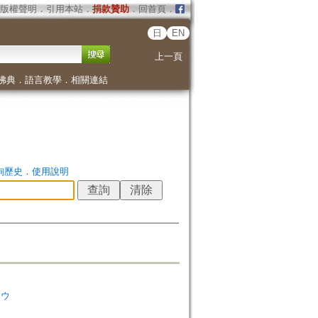
版權聲明
．
引用本站
．
捐款贊助
．
回首頁
．
日
EN
上一頁
佛典
．
語言教學
．
相關連結
詢歷史
．
使用說明
ソウ