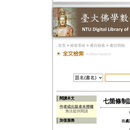
．
首頁
>
檢索系統
>
書目檢索
>
書目明細
閱讀本文
七箇條制
作者或出版者未授權
無法提供閱讀
加值服務
出處