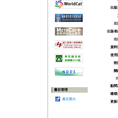
出版
出
出版者
出
資料
使用
附
關
I
點閱
書目管理
建檔
書目匯出
更新