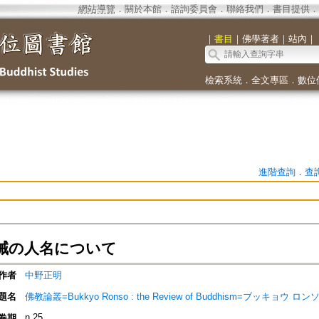
網站導覽
．
關於本館
．
諮詢委員會
．
聯絡我們
．
書目提供
．
｜
書目
｜
佛學著者
｜
站內
｜
檢索系統
．
全文專區
．
數位
進階查詢
．
查
誡の人名について
作者
中野正明
題名
佛教論叢=Bukkyo Ronso : the Review of Buddhism=ブッキョウ ロン
n.25
卷期