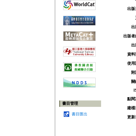
出版
出
出版者
出
資料
使用
附
關
I
點閱
書目管理
建檔
書目匯出
更新