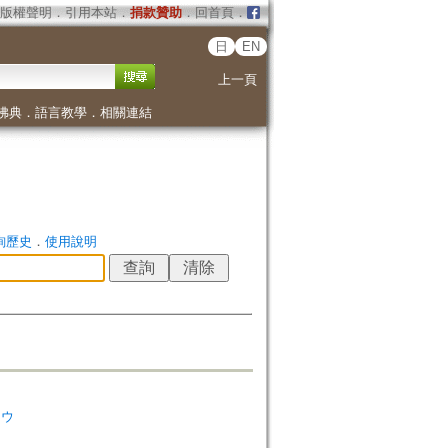
版權聲明
．
引用本站
．
捐款贊助
．
回首頁
．
日
EN
上一頁
佛典
．
語言教學
．
相關連結
詢歷史
．
使用說明
ソウ