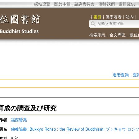
網站導覽
．
關於本館
．
諮詢委員會
．
聯絡我們
．
書目提供
．
｜
書目
｜
佛學著者
｜
站內
｜
檢索系統
．
全文專區
．
數位
進階查詢
．
查
育成の調查及び研究
作者
福西賢兆
題名
佛教論叢=Bukkyo Ronso : the Review of Buddhism=ブッキョウ ロン
n.24
卷期