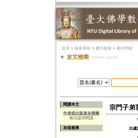
．
首頁
>
檢索系統
>
書目檢索
>
書目明細
閱讀本文
宗門子弟
作者或出版者未授權
無法提供閱讀
加值服務
出處