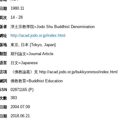
1980.11
日期
14 - 28
頁次
版者
淨土宗教學院=Jodo Shu Buddhist Denomination
http://acad.jodo.or.jp/index.html
網址
版地
東京, 日本 [Tokyo, Japan]
類型
期刊論文=Journal Article
語言
日文=Japanese
註項
《佛教論叢》見 http://acad.jodo.or.jp/bukkyoronso/index.html
鍵詞
佛教教育=Buddhist Education
SSN
02871165 (P)
383
次數
2004.07.09
日期
2018.06.21
日期