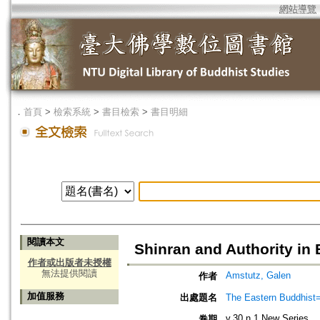
網站導覽
．
首頁
>
檢索系統
>
書目檢索
>
書目明細
閱讀本文
Shinran and Authority in
作者或出版者未授權
無法提供閱讀
Amstutz, Galen
作者
加值服務
出處題名
The Eastern Bud
v.30 n.1 New Series
卷期