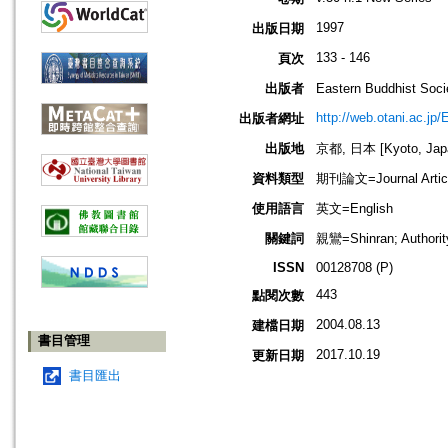
1997
出版日期
133 - 146
頁次
出版者
Eastern Buddhis
http://web.otani.ac.jp
出版者網址
出版地
京都, 日本 [Kyoto, Jap
資料類型
期刊論文=Journal Artic
使用語言
英文=English
關鍵詞
親鸞=Shinran; Authorit
ISSN
00128708 (P)
443
點閱次數
2004.08.13
建檔日期
書目管理
2017.10.19
更新日期
書目匯出