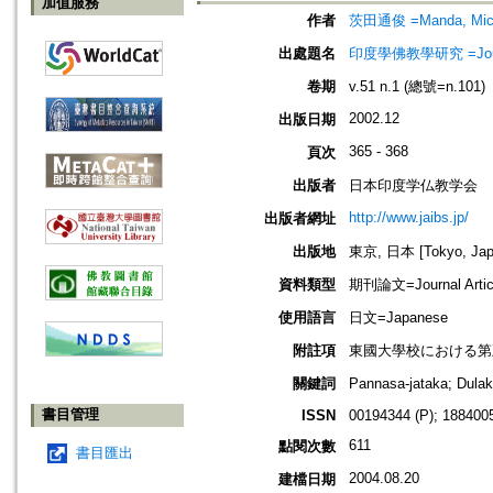
加值服務
作者
茨田通俊 =Manda, Mich
出處題名
印度學佛教學研究 =Journal 
卷期
v.51 n.1 (總號=n.101)
2002.12
出版日期
365 - 368
頁次
出版者
日本印度学仏教学会
http://www.jaibs.jp/
出版者網址
出版地
東京, 日本 [Tokyo, Jap
資料類型
期刊論文=Journal Artic
使用語言
日文=Japanese
附註項
東國大學校における第五十三回學術大
關鍵詞
Pannasa-jataka; 
書目管理
ISSN
00194344 (P); 1884005
611
點閱次數
書目匯出
2004.08.20
建檔日期