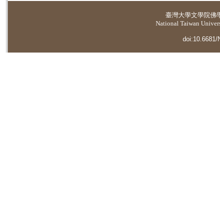
臺灣大學
文學院佛
National Taiwan Universi
doi:10.6681