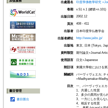
加值服務
出處題名
印度學佛教學研究 =Journal 
卷期
v.51 n.1 (總號=n.101)
2002.12
出版日期
408 - 411
頁次
出版者
日本印度学仏教学会
http://www.jaibs.jp/
出版者網址
出版地
東京, 日本 [Tokyo, Jap
資料類型
期刊論文=Journal Artic
使用語言
日文=Japanese
附註項
東國大學校における第五十三回學術大
關鍵詞
バーヴィヴェエカ; チ
=Madhyamaka=Madhya
目次
一、バーヴィヴェエカ
1、共通した性質
書目管理
2、多少の異同が見ら
3、一方にしか見らな
書目匯出
4、相反する性質
二、考察 (vicara)と