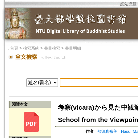
網站導覽
．
首頁
>
檢索系統
>
書目檢索
>
書目明細
閱讀本文
考察(vicara)から見た中観派の世
School from the Viewpoint
作者
那須真裕美 =Nasu, Ma