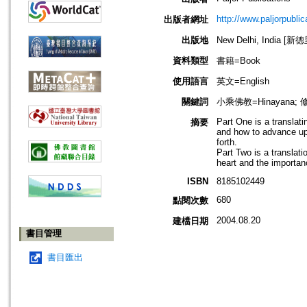
http://www.paljorpubli
出版者網址
出版地
New Delhi, India [新
資料類型
書籍=Book
使用語言
英文=English
關鍵詞
小乘佛教=Hinayana; 
Part One is a translati
摘要
and how to advance upo
forth.
Part Two is a translat
heart and the importanc
ISBN
8185102449
680
點閱次數
2004.08.20
建檔日期
書目管理
書目匯出