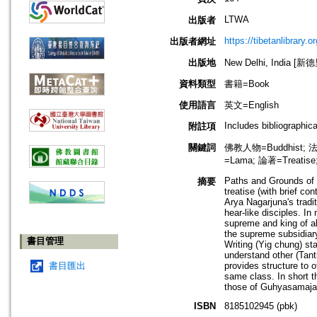
LTWA
出版者
https://tibetanlibrary.or
出版者網址
出版地
New Delhi, India [新
資料類型
書籍=Book
使用語言
英文=English
Includes bibliographica
附註項
關鍵詞
佛教人物=Buddhist; 法
=Lama; 論著=Treatis
Paths and Grounds of 
摘要
treatise (with brief c
Arya Nagarjuna's tradi
hear-like disciples. I
supreme and king of al
the supreme subsidiary
書目管理
Writing (Yig chung) sta
understand other (Tant
書目匯出
provides structure to o
same class. In short th
those of Guhyasamaja
ISBN
8185102945 (pbk)