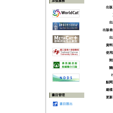
加值服務
出版
出
出版者
出
資料
使用
附
關
點閱
建檔
書目管理
更新
書目匯出