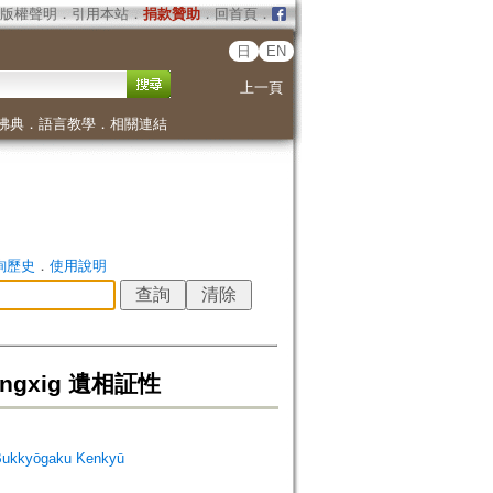
版權聲明
．
引用本站
．
捐款贊助
．
回首頁
．
日
EN
上一頁
佛典
．
語言教學
．
相關連結
詢歷史
．
使用說明
ngxig 遺相証性
Bukkyōgaku Kenkyū