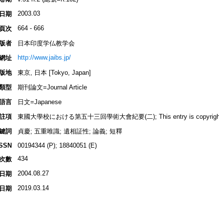
2003.03
日期
664 - 666
頁次
版者
日本印度学仏教学会
http://www.jaibs.jp/
網址
版地
東京, 日本 [Tokyo, Japan]
類型
期刊論文=Journal Article
語言
日文=Japanese
註項
東國大學校における第五十三回學術大會紀要(二); This entry is copyrighted by
鍵詞
貞慶; 五重唯識; 遺相証性; 論義; 短釋
ISSN
00194344 (P); 18840051 (E)
434
次數
2004.08.27
日期
2019.03.14
日期