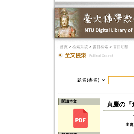
．
首頁
>
檢索系統
>
書目檢索
>
書目明細
閱讀本文
貞慶の『遺相
出處