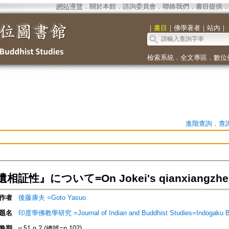
網站導覽
．
關於本館
．
諮詢委員會
．
聯絡我們
．
書目提供
．
｜
書目
｜
佛學著者
｜
站內
｜
檢索系統
．
全文專區
．
數位
進階查詢
．
查
証性』について=On Jokei's qianxiangzhe
作者
後藤康夫 =Goto Yasuo
題名
印度學佛教學研究 =Journal of Indian and Buddhist Studies=Indogaku 
卷期
v.51 n.2 (總號=n.102)