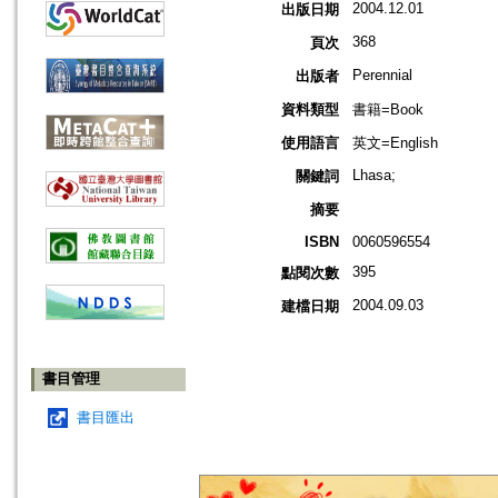
2004.12.01
出版日期
368
頁次
Perennial
出版者
資料類型
書籍=Book
使用語言
英文=English
Lhasa;
關鍵詞
摘要
ISBN
0060596554
395
點閱次數
2004.09.03
建檔日期
書目管理
書目匯出