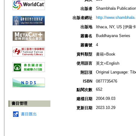
Shambhala Publicatio
出版者
http://www.shambhala
出版者網址
出版地
Ithaca, NY, US [伊
Buddhayana Series
叢書名
4
叢書號
資料類型
書籍=Book
使用語言
英文=English
Original Language: Tib
附註項
ISBN
0877735476
652
點閱次數
2004.09.03
建檔日期
書目管理
2023.10.29
更新日期
書目匯出