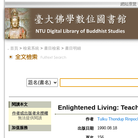
網站導覽
．
首頁
>
檢索系統
>
書目檢索
>
書目明細
閱讀本文
Enlightened Living: Teac
作者或出版者未授權
無法提供閱讀
作者
Tulku Thondup Rinpoc
加值服務
1990.08.18
出版日期
156
頁次