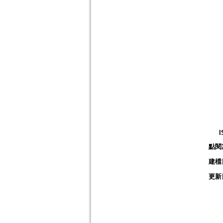
I
點閱
建檔
更新