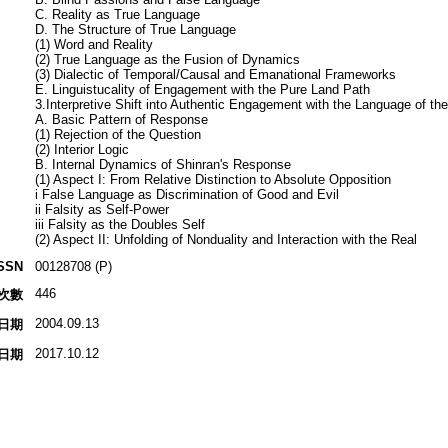
C. Reality as True Language
D. The Structure of True Language
(1) Word and Reality
(2) True Language as the Fusion of Dynamics
(3) Dialectic of Temporal/Causal and Emanational Frameworks
E. Linguistucality of Engagement with the Pure Land Path
3.Interpretive Shift into Authentic Engagement with the Language of th
A. Basic Pattern of Response
(1) Rejection of the Question
(2) Interior Logic
B. Internal Dynamics of Shinran's Response
(1) Aspect I: From Relative Distinction to Absolute Opposition
i False Language as Discrimination of Good and Evil
ii Falsity as Self-Power
iii Falsity as the Doubles Self
(2) Aspect II: Unfolding of Nonduality and Interaction with the Real
SSN
00128708 (P)
446
次數
2004.09.13
日期
2017.10.12
日期