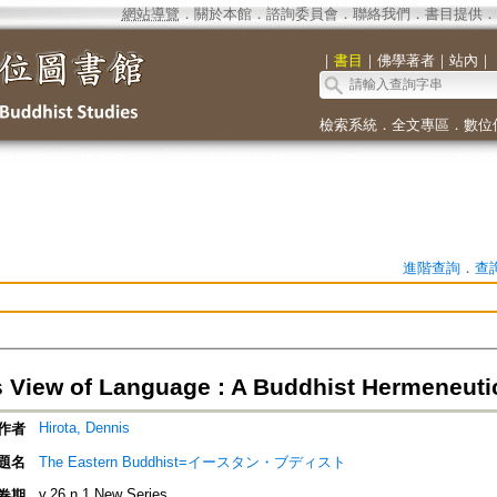
網站導覽
．
關於本館
．
諮詢委員會
．
聯絡我們
．
書目提供
．
｜
書目
｜
佛學著者
｜
站內
｜
檢索系統
．
全文專區
．
數位
進階查詢
．
查
s View of Language : A Buddhist Hermeneutic
Hirota, Dennis
作者
題名
The Eastern Buddhist=イースタン・ブディスト
v.26 n.1 New Series
卷期