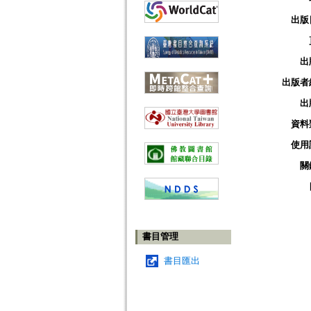
出版
出
出版者
出
資料
使用
關
書目管理
書目匯出