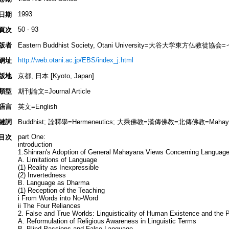
1993
日期
50 - 93
頁次
版者
Eastern Buddhist Society, Otani University=大谷大学東方
http://web.otani.ac.jp/EBS/index_j.html
網址
版地
京都, 日本 [Kyoto, Japan]
類型
期刊論文=Journal Article
語言
英文=English
鍵詞
Buddhist; 詮釋學=Hermeneutics; 大乘佛教=漢傳佛教=北傳佛教=Mahayan
part One:
目次
introduction
1.Shinran's Adoption of General Mahayana Views Concerning Languag
A. Limitations of Language
(1) Reality as Inexpressible
(2) Invertedness
B. Language as Dharma
(1) Reception of the Teaching
i From Words into No-Word
ii The Four Reliances
2. False and True Worlds: Linguisticality of Human Existence and the 
A. Reformulation of Religious Awareness in Linguistic Terms
B. Blind Passions and False Language