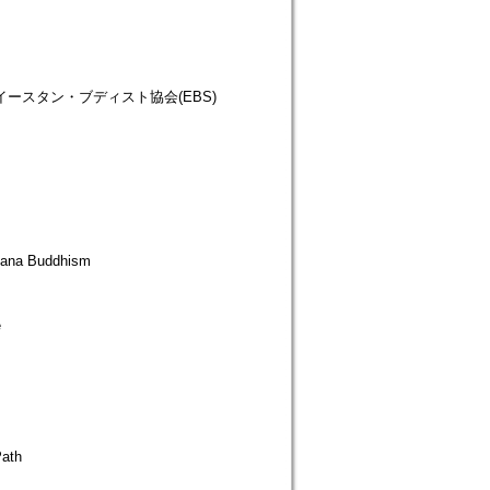
仏教徒協会=イースタン・ブディスト協会(EBS)
a Buddhism
e
Path