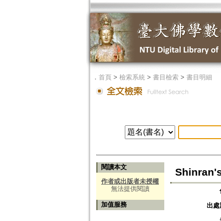
．
首頁
>
檢索系統
>
書目檢索
>
書目明細
閱讀本文
Shinran'
作者或出版者未授權
無法提供閱讀
加值服務
出處