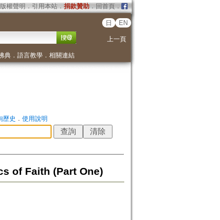
版權聲明
．
引用本站
．
捐款贊助
．
回首頁
．
日
EN
上一頁
佛典
．
語言教學
．
相關連結
詢歷史
．
使用說明
s of Faith (Part One)