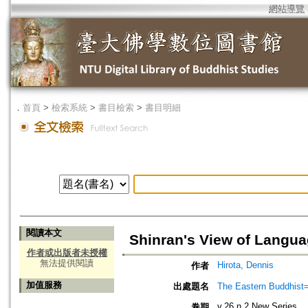
網站導覽
．
首頁
>
檢索系統
>
書目檢索
>
書目明細
閱讀本文
Shinran's View of Langua
作者或出版者未授權
無法提供閱讀
Hirota, Dennis
作者
加值服務
出處題名
The Eastern Bud
v.26 n.2 New Series
卷期