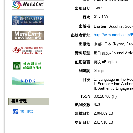
1993
出版日期
91 - 130
頁次
出版者
Eastern Buddhis
http://web.otani.ac.jp
出版者網址
出版地
京都, 日本 [Kyoto, Jap
資料類型
期刊論文=Journal Artic
使用語言
英文=English
Shinjin
關鍵詞
1. Language in the Real
目次
I. Entrance into Authe
II. Authentic Engagem
ISSN
00128708 (P)
書目管理
413
點閱次數
書目匯出
2004.09.13
建檔日期
2017.10.13
更新日期