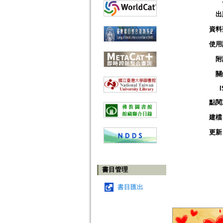
出
資料
使用
附
關
點閱
建檔
更新
書目管理
書目匯出