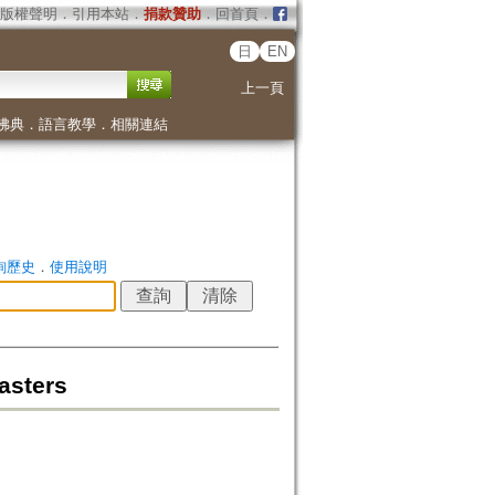
版權聲明
．
引用本站
．
捐款贊助
．
回首頁
．
日
EN
上一頁
佛典
．
語言教學
．
相關連結
詢歷史
．
使用說明
asters