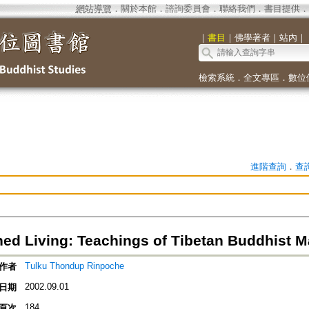
網站導覽
．
關於本館
．
諮詢委員會
．
聯絡我們
．
書目提供
．
｜
書目
｜
佛學著者
｜
站內
｜
檢索系統
．
全文專區
．
數位
進階查詢
．
查
ned Living: Teachings of Tibetan Buddhist M
Tulku Thondup Rinpoche
作者
2002.09.01
日期
184
頁次