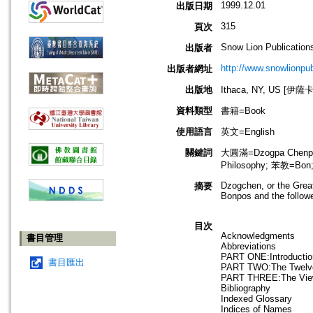
1999.12.01
出版日期
315
頁次
Snow Lion Publication
出版者
http://www.snowlionpu
出版者網址
出版地
Ithaca, NY, US [伊
資料類型
書籍=Book
使用語言
英文=English
關鍵詞
大圓滿=Dzogpa Chenpo
Philosophy; 苯教=Bon
Dzogchen, or the Great
摘要
Bonpos and the follow
目次
Acknowledgments
書目管理
Abbreviations
PART ONE:Introductio
書目匯出
PART TWO:The Twelve L
PART THREE:The View w
Bibliography
Indexed Glossary
Indices of Names