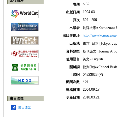
加值服務
n.52
卷期
1994.03
出版日期
304 - 296
頁次
出版者
駒澤大學=Komazawa Un
http://www.komazawa-u
出版者網址
出版地
東京, 日本 [Tokyo, Jap
資料類型
期刊論文=Journal Artic
使用語言
英文=English
關鍵詞
批判佛教=Critical Bud
ISSN
04523628 (P)
496
點閱次數
2004.09.17
建檔日期
2018.03.21
更新日期
書目管理
書目匯出