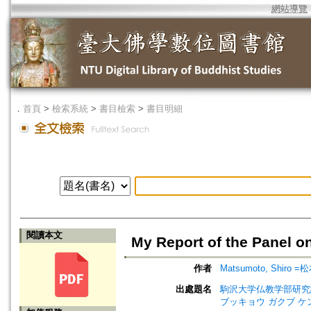
網站導覽
．
首頁
>
檢索系統
>
書目檢索
>
書目明細
閱讀本文
My Report of the Panel o
作者
Matsumoto, Shiro 
出處題名
駒沢大学仏教学部研究紀要=Jou
ブッキョウ ガクブ ケ