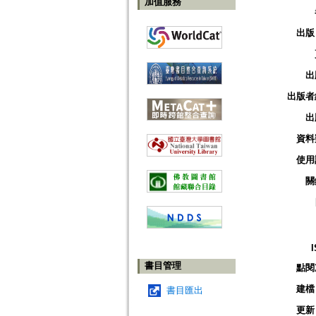
加值服務
出版
出
出版者
出
資料
使用
關
書目管理
點閱
建檔
書目匯出
更新