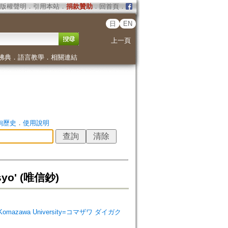
版權聲明
．
引用本站
．
捐款贊助
．
回首頁
．
日
EN
上一頁
佛典
．
語言教學
．
相關連結
詢歷史
．
使用說明
syo' (唯信鈔)
e Komazawa University=コマザワ ダイガク