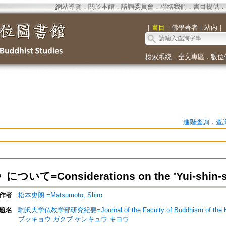
網站導覽
．
關於本館
．
諮詢委員會
．
聯絡我們
．
書目提供
．
｜
書目
｜
佛學著者
｜
站內
｜
檢索系統
．
全文專區
．
數位
進階查詢
．
查
いて=Considerations on the 'Yui-shin-
作者
松本史朗 =Matsumoto, Shiro
題名
駒沢大学仏教学部研究紀要=Journal of the Faculty of Buddhism of th
ブッキョウ ガクブ ケンキュウ キヨウ