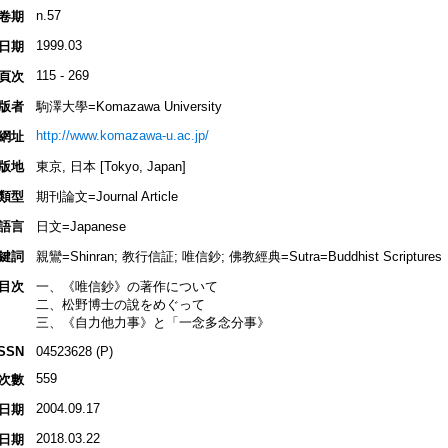
n.57
卷期
1999.03
日期
115 - 269
頁次
版者
駒澤大學=Komazawa University
http://www.komazawa-u.ac.jp/
網址
版地
東京, 日本 [Tokyo, Japan]
類型
期刊論文=Journal Article
語言
日文=Japanese
鍵詞
親鸞=Shinran; 教行信証; 唯信鈔; 佛教經典=Sutra=Buddhist Scriptures
目次
一、《唯信鈔》の著作について
二、松野博士の說をめぐって
三、《自力他力事》と「一念多念分事》
ISSN
04523628 (P)
559
次數
2004.09.17
日期
2018.03.22
日期