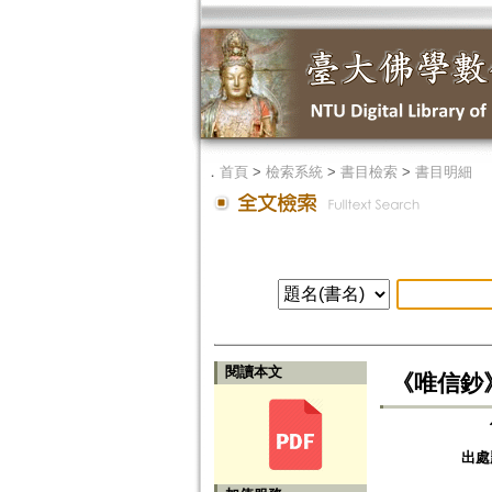
．
首頁
>
檢索系統
>
書目檢索
>
書目明細
閱讀本文
《唯信鈔》につ
出處