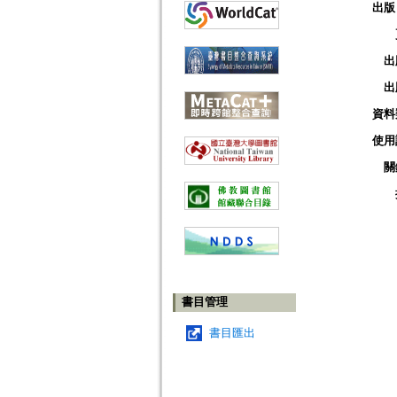
出版
出
出
資料
使用
關
書目管理
書目匯出