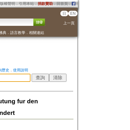
版權聲明
．
引用本站
．
捐款贊助
．
回首頁
．
日
EN
上一頁
佛典
．
語言教學
．
相關連結
詢歷史
．
使用說明
utung fur den
ndert