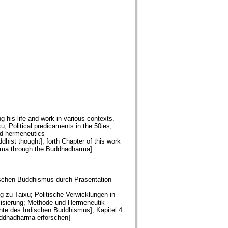
 his life and work in various contexts.
; Political predicaments in the 50ies;
nd hermeneutics
ddhist thought]; forth Chapter of this work
harma through the Buddhadharma]
nischen Buddhismus durch Prasentation
 zu Taixu; Politische Verwicklungen in
lisierung; Methode und Hermeneutik
chte des Indischen Buddhismus]; Kapitel 4
uddhadharma erforschen]