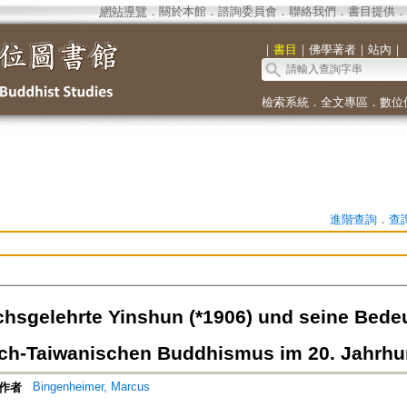
網站導覽
．
關於本館
．
諮詢委員會
．
聯絡我們
．
書目提供
．
｜
書目
｜
佛學著者
｜
站內
｜
檢索系統
．
全文專區
．
數位
進階查詢
．
查
hsgelehrte Yinshun (*1906) und seine Bede
ch-Taiwanischen Buddhismus im 20. Jahrhu
Bingenheimer, Marcus
作者