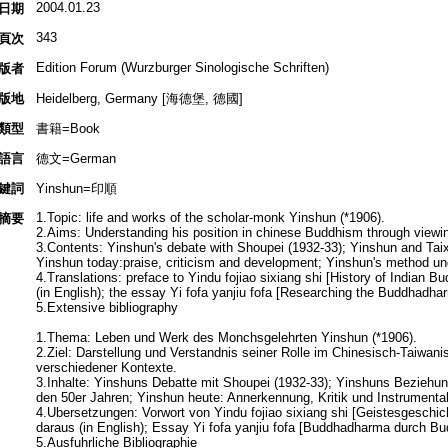
2004.01.23
日期
343
頁次
Edition Forum (Wurzburger Sinologische Schriften)
版者
版地
Heidelberg, Germany [海德堡, 德國]
類型
書籍=Book
語言
德文=German
鍵詞
Yinshun=印順
1.Topic: life and works of the scholar-monk Yinshun (*1906).
摘要
2.Aims: Understanding his position in chinese Buddhism through viewing
3.Contents: Yinshun's debate with Shoupei (1932-33); Yinshun and Taixu
Yinshun today:praise, criticism and development; Yinshun's method u
4.Translations: preface to Yindu fojiao sixiang shi [History of Indian Bu
(in English); the essay Yi fofa yanjiu fofa [Researching the Buddhad
5.Extensive bibliography
1.Thema: Leben und Werk des Monchsgelehrten Yinshun (*1906).
2.Ziel: Darstellung und Verstandnis seiner Rolle im Chinesisch-Taiwa
verschiedener Kontexte.
3.Inhalte: Yinshuns Debatte mit Shoupei (1932-33); Yinshuns Beziehung
den 50er Jahren; Yinshun heute: Annerkennung, Kritik und Instrumenta
4.Ubersetzungen: Vorwort von Yindu fojiao sixiang shi [Geistesgeschi
daraus (in English); Essay Yi fofa yanjiu fofa [Buddhadharma durch B
5.Ausfuhrliche Bibliographie