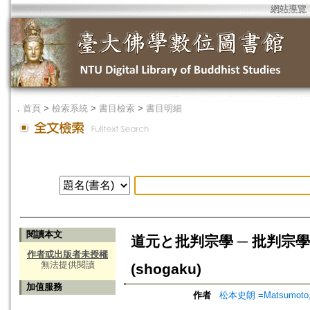
網站導覽
．
首頁
>
檢索系統
>
書目檢索
>
書目明細
閱讀本文
道元と批判宗學 ─ 批判宗學の可能性 
作者或出版者未授權
無法提供閱讀
(shogaku)
加值服務
作者
松本史朗 =Matsumoto, 