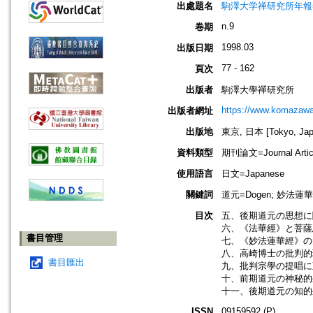
出處題名
駒澤大学禅研究所年報=Ann
n.9
卷期
1998.03
出版日期
77 - 162
頁次
出版者
駒澤大學禪研究所
https://www.komazawa-
出版者網址
出版地
東京, 日本 [Tokyo, Jap
資料類型
期刊論文=Journal Artic
使用語言
日文=Japanese
關鍵詞
道元=Dogen; 妙法蓮華經=法
目次
五、後期道元の思想に
六、《法華經》と菩薩
書目管理
七、《妙法蓮華經》の
八、高崎博士の批判的
書目匯出
九、批判宗學の提唱に
十、前期道元の神秘的
十一、後期道元の知的坐
ISSN
09159592 (P)