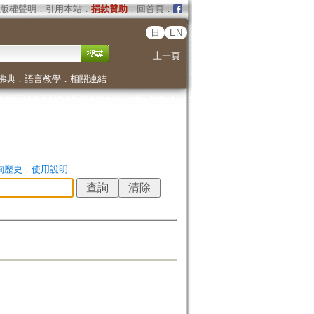
版權聲明
．
引用本站
．
捐款贊助
．
回首頁
．
日
EN
上一頁
佛典
．
語言教學
．
相關連結
詢歷史
．
使用說明