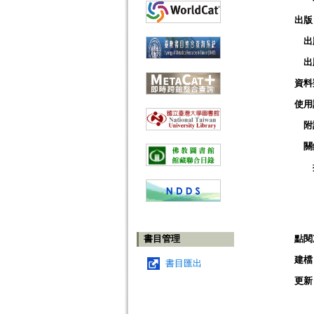
出版
出
出
資料
使用
附
關
書目管理
點閱
建檔
書目匯出
更新