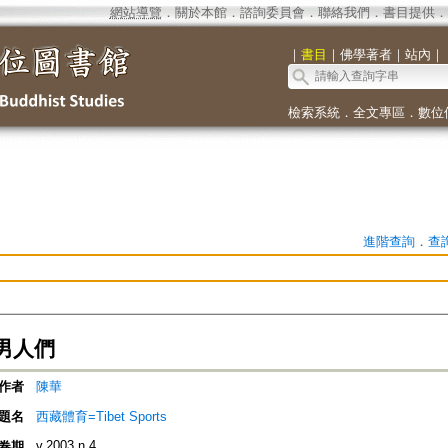
網站導覽
．
關於本館
．
諮詢委員會
．
聯絡我們
．
書目提供
．
｜
書目
｜
佛學著者
｜
站內
｜
檢索系統
．
全文專區
．
數位
進階查詢
．
查
男人們
作者
陳華
題名
西藏體育=Tibet Sports
v.2003 n.4
卷期