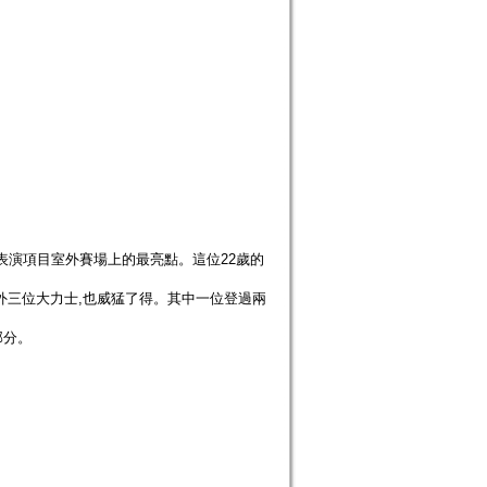
表演項目室外賽場上的最亮點。這位22歲的
另外三位大力士,也威猛了得。其中一位登過兩
部分。