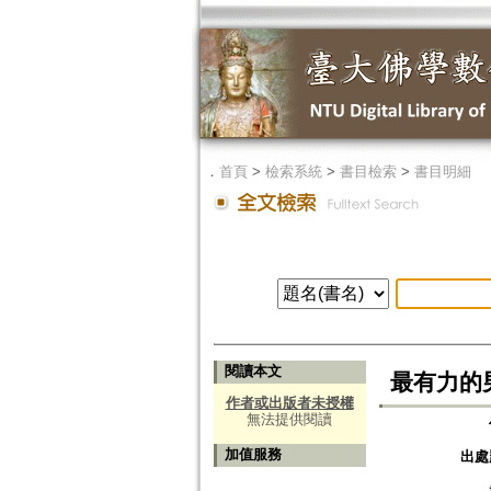
．
首頁
>
檢索系統
>
書目檢索
>
書目明細
閱讀本文
最有力的
作者或出版者未授權
無法提供閱讀
加值服務
出處