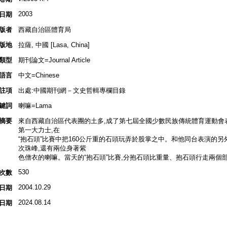
2003
日期
版者
西藏自治區體育局
版地
拉薩, 中國 [Lasa, China]
類型
期刊論文=Journal Article
語言
中文=Chinese
註項
出處:中國期刊網－文史哲輯專欄目錄
鍵詞
喇嘛=Lama
摘要
來自西藏自治區代表團的土多,成了第七屆全國少數民族傳統體育運動會
第一大力士,在
“抱石頭”比賽中把160公斤重的石頭玩弄於股掌之中。和他同台表演的
次珠峰,還有兩位身著紫
色僧衣的喇嘛。當天的“抱石頭”比賽,分抱石頭比重量、抱石頭行走兩個
530
次數
2004.10.29
日期
2024.08.14
日期