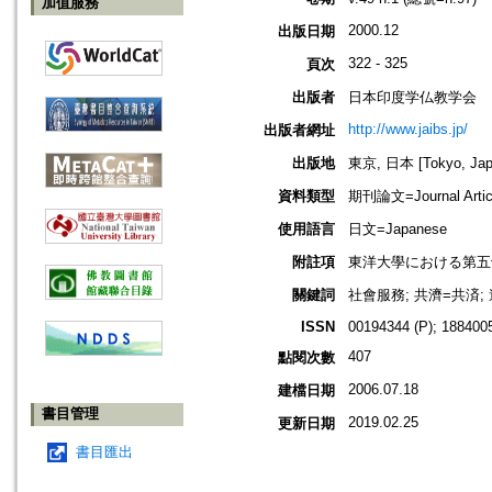
加值服務
2000.12
出版日期
322 - 325
頁次
出版者
日本印度学仏教学会
http://www.jaibs.jp/
出版者網址
出版地
東京, 日本 [Tokyo, Jap
資料類型
期刊論文=Journal Artic
使用語言
日文=Japanese
附註項
東洋大學における第五十一回學術大
關鍵詞
社會服務; 共濟=共済;
ISSN
00194344 (P); 1884005
407
點閱次數
2006.07.18
建檔日期
書目管理
2019.02.25
更新日期
書目匯出