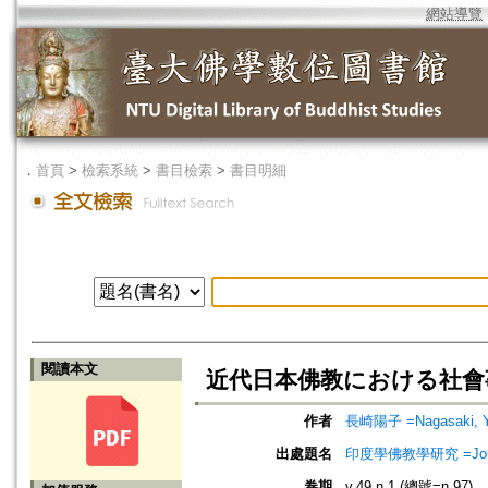
網站導覽
．
首頁
>
檢索系統
>
書目檢索
>
書目明細
閱讀本文
近代日本佛教における社會事業=Soc
作者
長崎陽子 =Nagasaki, 
出處題名
印度學佛教學研究 =Journal 
卷期
v.49 n.1 (總號=n.97)