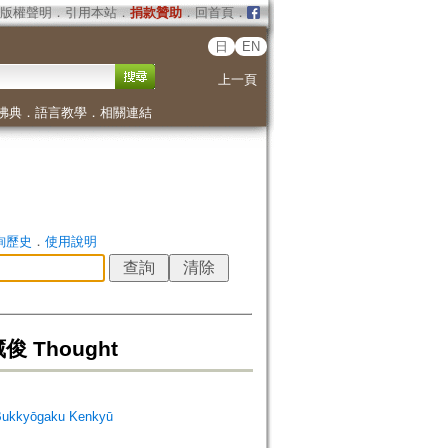
版權聲明
．
引用本站
．
捐款贊助
．
回首頁
．
日
EN
上一頁
佛典
．
語言教學
．
相關連結
詢歷史
．
使用說明
俊 Thought
Bukkyōgaku Kenkyū