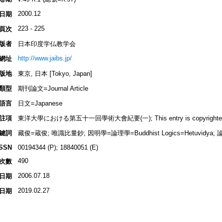
2000.12
日期
223 - 225
頁次
版者
日本印度学仏教学会
http://www.jaibs.jp/
網址
版地
東京, 日本 [Tokyo, Japan]
類型
期刊論文=Journal Article
語言
日文=Japanese
註項
東洋大學における第五十一回學術大會紀要(一); This entry is copyrighted by
鍵詞
藏俊=蔵俊; 唯識比量鈔; 因明學=論理學=Buddhist Logics=Hetuvidya; 
ISSN
00194344 (P); 18840051 (E)
490
次數
2006.07.18
日期
2019.02.27
日期