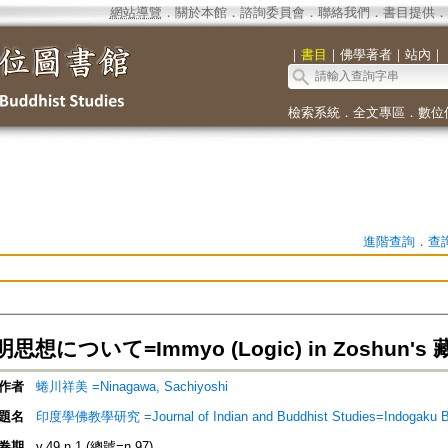
網站導覽
．
關於本館
．
諮詢委員會
．
聯絡我們
．
書目提供
．
｜
書目
｜
佛學著者
｜
站內
｜
檢索系統
．
全文專區
．
數位
進階查詢
．
查
想について=Immyo (Logic) in Zoshun's 藏
作者
蜷川祥美 =Ninagawa, Sachiyoshi
題名
印度學佛教學研究 =Journal of Indian and Buddhist Studies=Indogaku 
卷期
v.49 n.1 (總號=n.97)