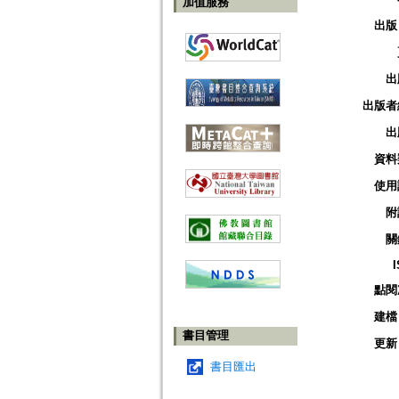
加值服務
出版
出
出版者
出
資料
使用
附
關
點閱
建檔
書目管理
更新
書目匯出