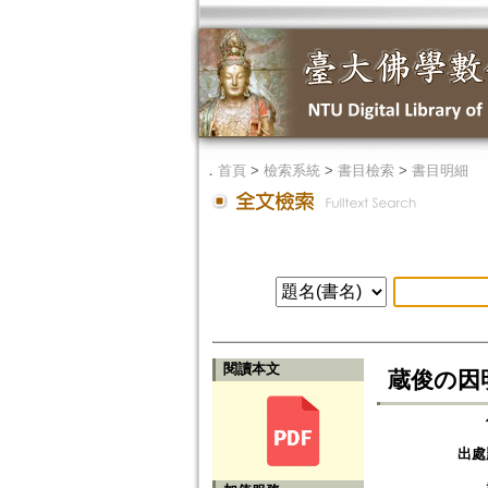
．
首頁
>
檢索系統
>
書目檢索
>
書目明細
閱讀本文
蔵俊の因明思
出處