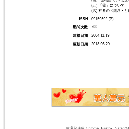
(四) 《解義》の <念念
(五) 「覺」について
(六) 神會の <無念>
ISSN
09159592 (P)
799
點閱次數
2004.11.19
建檔日期
2018.05.29
更新日期
建議您使用 Chrome, Firefox, 