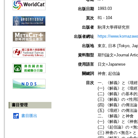
1993.03
出版日期
81 - 104
頁次
出版者
駒澤大學禪研究所
https://www.komazawa-
出版者網址
出版地
東京, 日本 [Tokyo, Jap
資料類型
期刊論文=Journal Artic
使用語言
日文=Japanese
關鍵詞
神會; 起信論
目次
一、《解義》と《壇經
(一) 《解義》と《壇
(二) 《解義》の基本
(三) 《解義》の <性用
書目管理
(四) 《解義》の傳法論
(五) 《壇經》の傳法論
書目匯出
二、《解義》と神會
(一) 《解義》と《神
(二) 《起信論》の <
(三) 神會の <無念> と