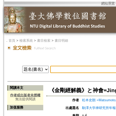
網站導覽
．
首頁
>
檢索系統
>
書目檢索
>
書目明細
閱讀本文
《金剛經解義》と神會=Jingang j
作者或出版者未授權
無法提供閱讀
作者
松本史朗 =Matsumoto, 
加值服務
出處題名
駒澤大学禅研究所年報=Ann
n.4
卷期