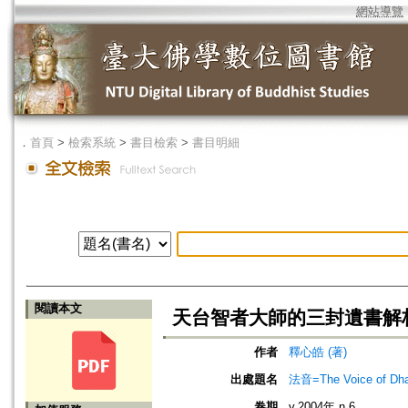
網站導覽
．
首頁
>
檢索系統
>
書目檢索
>
書目明細
閱讀本文
天台智者大師的三封遺書解
作者
釋心皓 (著)
出處題名
法音=The Voice of Dh
卷期
v.2004年 n.6