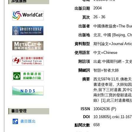
加值服務
2004
出版日期
26 - 36
頁次
出版者
中國佛教協會=The Buddhis
出版地
北京, 中國 [Beijing, Ch
資料類型
期刊論文=Journal Artic
使用語言
中文=Chinese
附註項
出處:中國期刊網－文
關鍵詞
智顗=智者大師
摘要
西元597年11月,佛
書遣使奉迎。大師知因
外,留下三封遺書,其
兩封對三寶的發願遺疏
錄》[1],此三封遺
ISSN
10042636 (P)
書目管理
DOI
10.16805/j.cnki.11-16
書目匯出
658
點閱次數