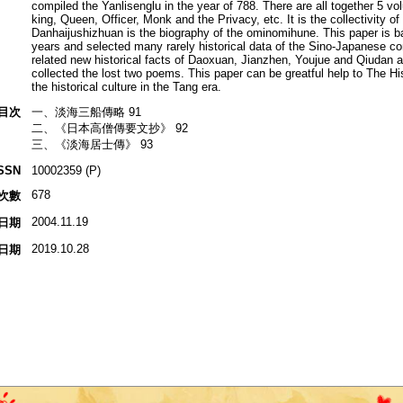
compiled the Yanlisenglu in the year of 788. There are all together 5 
king, Queen, Officer, Monk and the Privacy, etc. It is the collectivity of
Danhaijushizhuan is the biography of the ominomihune. This paper is b
years and selected many rarely historical data of the Sino-Japanese c
related new historical facts of Daoxuan, Jianzhen, Youjue and Qiudan
collected the lost two poems. This paper can be greatful help to The H
the historical culture in the Tang era.
目次
一、淡海三船傳略 91
二、《日本高僧傳要文抄》 92
三、《淡海居士傳》 93
SSN
10002359 (P)
678
次數
2004.11.19
日期
2019.10.28
日期