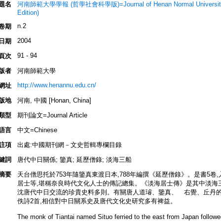
題名
河南師範大學學報 (哲學社會科學版)=Journal of Henan Normal University (Ph
Edition)
n.2
卷期
2004
日期
91 - 94
頁次
版者
河南師範大學
http://www.henannu.edu.cn/
網址
版地
河南, 中國 [Honan, China]
類型
期刊論文=Journal Article
語言
中文=Chinese
註項
出處:中國期刊網－文史哲輯專欄目錄
鍵詞
唐代中日關係; 鑒真; 延歷僧錄; 淡海三船
摘要
天台僧思托於753年隨鑒真東渡日本,788年編撰《延歷僧錄》。是書5卷,
居士等,堪稱奈良時代文化人士的傳記總集。《淡海居士傳》是其中淡海三
沈唐代中日交流的珍貴史料多則。有關唐人道璿、鑒真、 右覺、丘丹的
佚詩2首,相信對中日關系史及唐代文化史研究多有裨益。
The monk of Tiantai named Situo ferried to the east from Japan followe