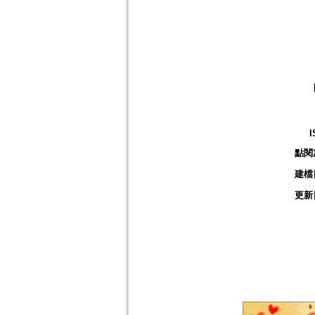
I
點閱
建檔
更新