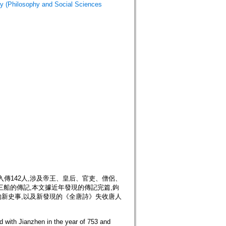
ilosophy and Social Sciences
入傳142人,涉及帝王、皇后、官吏、僧侶、
船的傳記,本文據近年發現的傳記完篇,鉤
新史事,以及新發現的《全唐詩》失收唐人
d with Jianzhen in the year of 753 and