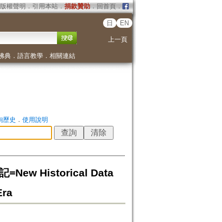
版權聲明
．
引用本站
．
捐款贊助
．
回首頁
．
日
EN
上一頁
佛典
．
語言教學
．
相關連結
詢歷史
．
使用說明
Historical Data
Era