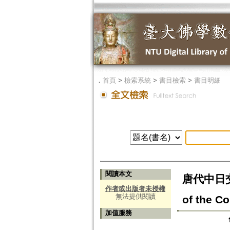
．
首頁
>
檢索系統
>
書目檢索
>
書目明細
閱讀本文
唐代中日交
作者或出版者未授權
無法提供閱讀
of the C
加值服務