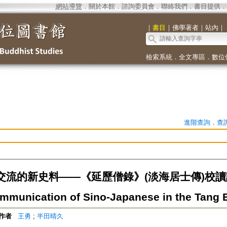
網站導覽
．
關於本館
．
諮詢委員會
．
聯絡我們
．
書目提供
．
｜
書目
｜
佛學著者
｜
站內
｜
檢索系統
．
全文專區
．
數位
進階查詢
．
查
流的新史料——《延歷僧錄》(淡海居士傳)校讀記=New 
ommunication of Sino-Japanese in the Tang 
作者
王勇
;
半田晴久