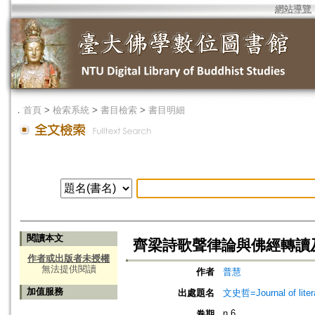
網站導覽
．
首頁
>
檢索系統
>
書目檢索
>
書目明細
閱讀本文
齊梁詩歌聲律論與佛經轉讀
作者或出版者未授權
無法提供閱讀
作者
普慧
加值服務
出處題名
文史哲=Journal of litera
n.6
卷期