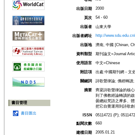
2000
出版日期
54 - 60
頁次
出版者
山東大學
http://www.sdu.edu.cn
出版者網址
出版地
濟南, 中國 [Chinan, Ch
資料類型
期刊論文=Journal Artic
使用語言
中文=Chinese
附註項
出處:中國期刊網－文
關鍵詞
詩歌聲律論; 佛經轉讀;
摘要
齊梁詩歌聲律論的核心
到了佛教經論轉讀的啟迪
曇總結梵語之摩多、體文
書目管理
把它自覺運用到詩歌創作
書目匯出
ISSN
05114721 (P); 0511472
660
點閱次數
2005.01.21
建檔日期