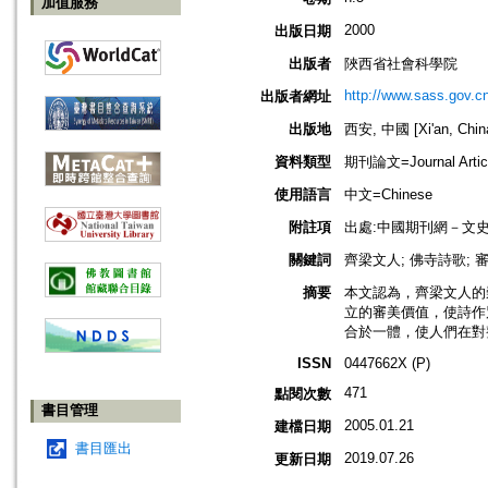
加值服務
2000
出版日期
出版者
陜西省社會科學院
http://www.sass.gov.cn
出版者網址
出版地
西安, 中國 [Xi'an, Chin
資料類型
期刊論文=Journal Artic
使用語言
中文=Chinese
附註項
出處:中國期刊網－文
關鍵詞
齊梁文人; 佛寺詩歌; 
摘要
本文認為，齊梁文人的
立的審美價值，使詩作
合於一體，使人們在對
ISSN
0447662X (P)
471
點閱次數
書目管理
2005.01.21
建檔日期
書目匯出
2019.07.26
更新日期