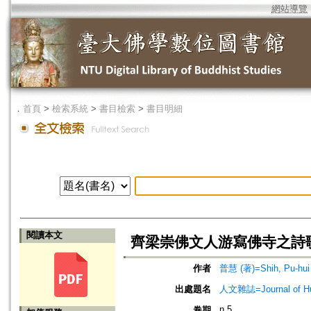
網站導覽
．
首頁
>
檢索系統
>
書目檢索
>
書目明細
閱讀本文
齊梁崇佛文人游寫佛寺之詩
作者
普慧 (著)=Shih, Pu-hui 
出處題名
人文雜誌=Journal of Hu
n.5
卷期