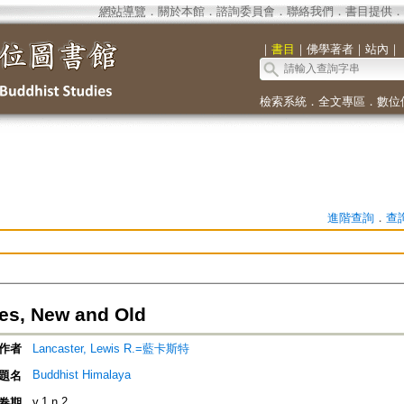
網站導覽
．
關於本館
．
諮詢委員會
．
聯絡我們
．
書目提供
．
｜
書目
｜
佛學著者
｜
站內
｜
檢索系統
．
全文專區
．
數位
進階查詢
．
查
es, New and Old
作者
Lancaster, Lewis R.=藍卡斯特
Buddhist Himalaya
題名
v.1 n.2
卷期