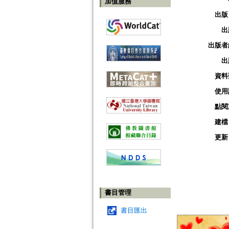
加值服務
出版
出
出版者
出
資料
使用
點閱
建檔
更新
書目管理
書目匯出