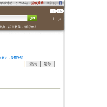
版權聲明
．
引用本站
．
捐款贊助
．
回首頁
．
日
EN
上一頁
佛典
．
語言教學
．
相關連結
詢歷史
．
使用說明