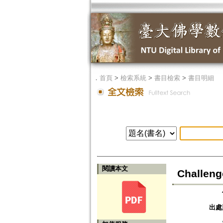
．
首頁
>
檢索系統
>
書目檢索
>
書目明細
閱讀本文
Challeng
出處