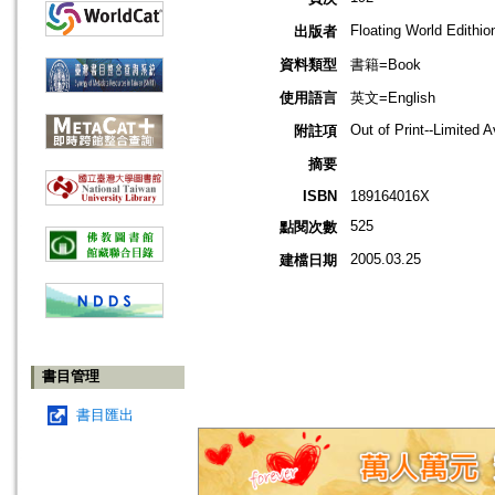
Floating World Edithio
出版者
資料類型
書籍=Book
使用語言
英文=English
Out of Print--Limited A
附註項
摘要
ISBN
189164016X
525
點閱次數
2005.03.25
建檔日期
書目管理
書目匯出