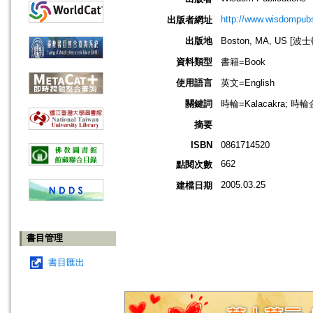
http://www.wisdompubs
出版者網址
出版地
Boston, MA, US [
資料類型
書籍=Book
使用語言
英文=English
關鍵詞
時輪=Kalacakra; 時輪金
摘要
ISBN
0861714520
662
點閱次數
2005.03.25
建檔日期
書目管理
書目匯出