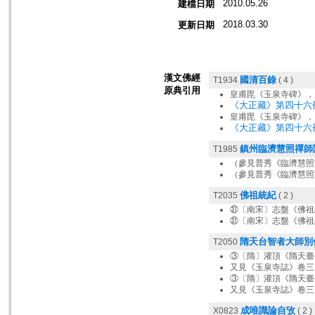
2010.05.26
建檔日期
2018.03.30
更新日期
漢文佛經
國清百錄
T1934
( 4 )
原典引用
皇甫毘《玉泉寺碑》，
《大正藏》第四十六冊
皇甫毘《玉泉寺碑》，
《大正藏》第四十六冊
鎮州臨濟慧照禪師
T1985
（參見普秀《臨濟慧照
（參見普秀《臨濟慧照
佛祖統紀
T2035
( 2 )
㉛〔南宋〕志盤《佛祖
㉛〔南宋〕志盤《佛祖
隋天台智者大師別
T2050
③〔隋〕灌頂《隋天臺
又見《玉泉寺誌》卷三
③〔隋〕灌頂《隋天臺
又見《玉泉寺誌》卷三
成唯識論自攷
X0823
( 2 )