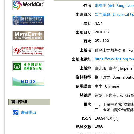
作者
邢東風 (著)=Xing, Dong-
出處題名
普門學報=Universal Gate
n.57
卷期
2010.05
出版日期
95 - 129
頁次
出版者
佛光山文教基金會=Fo Guang 
https://www.fgs.org.tw
出版者網址
出版地
臺北市, 臺灣 [Taipei shi
資料類型
期刊論文=Journal Artic
使用語言
中文=Chinese
關鍵詞
當陽; 玉泉寺; 元代鐘銘
書目管理
目次
一、玉泉寺的元代鐘銘及
二、玉泉山關公顯聖傳說
書目匯出
ISSN
1609476X (P)
1096
點閱次數