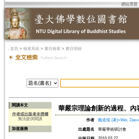
網站導覽
．
首頁
>
檢索系統
>
書目檢索
>
書目明細
閱讀本文
華嚴宗理論創新的過程、內容
作者或出版者未授權
無法提供閱讀
作者
魏道儒 (著)=Wei, Dao-ru
加值服務
出處題名
華嚴學術研討會
2010.03.27
出版日期