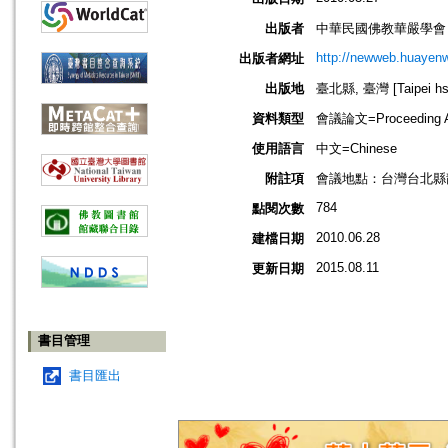
出版者
中華民國佛教華嚴學會
http://newweb.huayenw
出版者網址
出版地
臺北縣, 臺灣 [Taipei hsi
資料類型
會議論文=Proceeding Ar
使用語言
中文=Chinese
附註項
會議地點：台灣台北縣
784
點閱次數
2010.06.28
建檔日期
2015.08.11
更新日期
書目管理
書目匯出