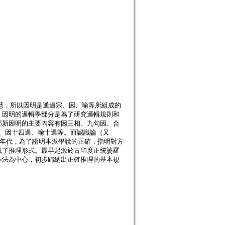
智慧，所以因明是通過宗、因、喻等所組成的
。因明的邏輯學部分是為了研究邏輯規則和
那新因明的主要內容有因三相、九句因、合
九過、因十四過、喻十過等。而認識論（又
的年代，為了證明本派學說的正確，指明對方
成了推理形式。最早起源於古印度正統婆羅
作法為中心，初步歸納出正確推理的基本規