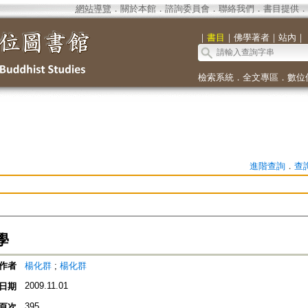
網站導覽
．
關於本館
．
諮詢委員會
．
聯絡我們
．
書目提供
．
｜
書目
｜
佛學著者
｜
站內
｜
檢索系統
．
全文專區
．
數位
進階查詢
．
查
學
作者
楊化群
;
楊化群
2009.11.01
日期
395
頁次