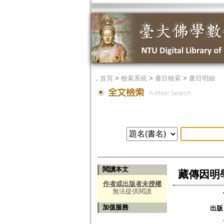
．
首頁
>
檢索系統
>
書目檢索
>
書目明細
閱讀本文
藏傳因明
作者或出版者未授權
無法提供閱讀
加值服務
出版