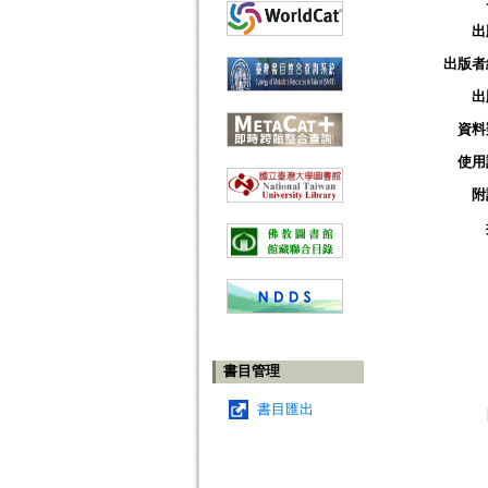
出
出版者
出
資料
使用
附
書目管理
書目匯出