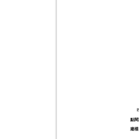
點閱
建檔