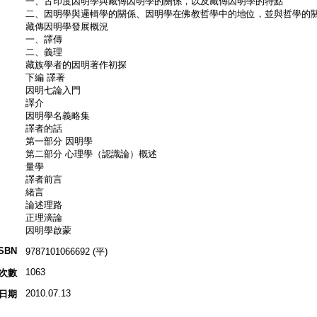
一、古印度因明學與藏傳因明學的關係，以及藏傳因明學的特點
二、因明學與邏輯學的關係、因明學在佛教哲學中的地位，並與哲學的
藏傳因明學發展概況
一、譯傳
二、義理
藏族學者的因明著作初探
下編 譯著
因明七論入門
譯介
因明學名義略集
譯者的話
第一部分 因明學
第二部分 心理學（認識論）概述
量學
譯者前言
緒言
論述理路
正理滴論
因明學啟蒙
ISBN
9787101066692 (平)
1063
次數
2010.07.13
日期