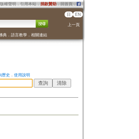
版權聲明
．
引用本站
．
捐款贊助
．
回首頁
．
日
EN
上一頁
佛典
．
語言教學
．
相關連結
詢歷史
．
使用說明