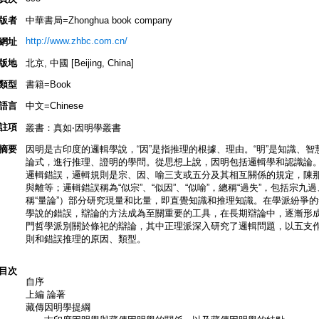
版者
中華書局=Zhonghua book company
http://www.zhbc.com.cn/
網址
版地
北京, 中國 [Beijing, China]
類型
書籍=Book
語言
中文=Chinese
註項
叢書：真如‧因明學叢書
摘要
因明是古印度的邏輯學說，“因”是指推理的根據、理由。“明”是知識、
論式，進行推理、證明的學問。從思想上說，因明包括邏輯學和認識論
邏輯錯誤，邏輯規則是宗、因、喻三支或五分及其相互關係的規定，陳
與離等；邏輯錯誤稱為“似宗”、“似因”、“似喻”，總稱“過失”，包括宗
稱“量論”）部分研究現量和比量，即直覺知識和推理知識。在學派紛爭
學說的錯誤，辯論的方法成為至關重要的工具，在長期辯論中，逐漸形
門哲學派別關於條祀的辯論，其中正理派深入研究了邏輯問題，以五支
則和錯誤推理的原因、類型。
目次
自序
上編 論著
藏傳因明學提綱