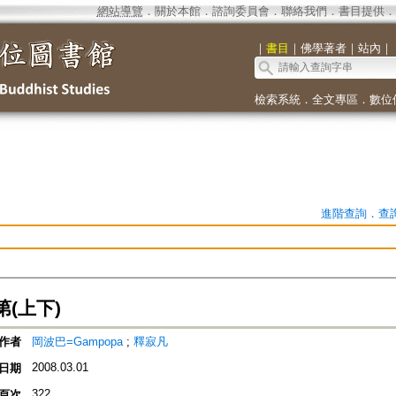
網站導覽
．
關於本館
．
諮詢委員會
．
聯絡我們
．
書目提供
．
｜
書目
｜
佛學著者
｜
站內
｜
檢索系統
．
全文專區
．
數位
進階查詢
．
查
(上下)
作者
岡波巴=Gampopa
;
釋寂凡
2008.03.01
日期
322
頁次