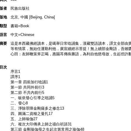
版者
民族出版社
版地
北京, 中國 [Beijing, China]
類型
書籍=Book
語言
中文=Chinese
摘要
這是本西藏佛經讀本，是噶舉日常唸誦集，漢藏雙語讀本，譯文全部由
等有情眾，無始任運勤利他，廣宣續經示菩提！無上續部金剛語，吾雖
心田：友師鞭策斧正喝，惠賜耳傳殊勝語，為利自他慈母故，生起些許
目次
序言1
譯序1
第一章 四前加行唸誦1
第一節 共同外前行3
第二節 不共內前行5
一、皈依發心引導之唸誦5
二、發心8
三、淨除罪障金剛薩多之修念13
四、圓滿二資糧之曼扎17
五、上師瑜伽27
六、複次大印傳承上師之禱白祈請31
第三節 金剛瑜伽母之生起次第常用之瑜伽48