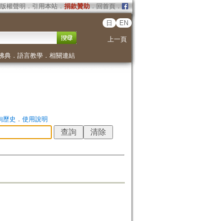
版權聲明
．
引用本站
．
捐款贊助
．
回首頁
．
日
EN
上一頁
佛典
．
語言教學
．
相關連結
詢歷史
．
使用說明