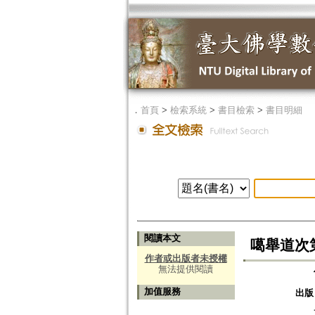
．
首頁
>
檢索系統
>
書目檢索
>
書目明細
閱讀本文
噶舉道次第
作者或出版者未授權
無法提供閱讀
加值服務
出版