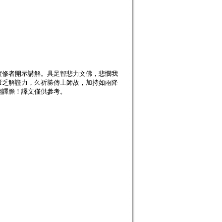
實修者開示講解。具足智悲力文佛，悲憫我
匱乏解證力，久祈勝傳上師故，加持如雨降
翻譯膽！譯文僅供參考。