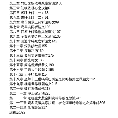
第二章 竹巴之皈依母親虛空四類58
第三章 初皈依發心之次第61
第四章 遙呼上師（一）66
第五章 遙呼上師（二）91
第六章 噶舉傳承上師祈請略文99
第七章 噶舉共同祈請文106
第八章 四座上師瑜伽與發願文107
第九章 至尊喜笑金剛上師瑜伽135
第十章 回遮非時死亡祈請文142
第十一章 煙供妙欲雲155
第十二章 度母功德169
第十三章 發願文與懺悔文175
第十四章 開光略文186
第十五章 簡略燻煙供養文190
第十六章 了義大手印願文195
第十七章 大手印見歌⒛5
第十八章 至尊十三世噶瑪巴所造之簡略極樂世界願文212
第十九章 極樂世界發願略文2L5
第二十章 破瓦近修成佛217
第二十一章 淨土破瓦法225
第二十二章 送往生大悲金剛鉤等等破瓦教誡242
第二十三章 噶舉咒藏與竅訣藏二者之灌頂時唸誦之次第集錦306
第二十四章 供養護法317
譯後記322